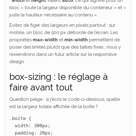
:
width
et
height
valent
auto
, ce qui signifie pour un
bloc « toute la largeur disponible du conteneur » et «
juste la hauteur nécessaire au contenu ».
Évitez de figer des largeurs en pixels partout : sur
mobile, un bloc de 500 px déborde de l’écran. Les
propriétés
max-width
et
min-width
permettent de
poser des limites plutôt que des tailles fixes ; nous y
reviendrons dans un futur article sur le responsive
design.
box-sizing : le réglage à
faire avant tout
Question piège : si j’écris le code ci-dessous, quelle
est la largeur totale affichée de la boîte ?
.boite {

  width: 300px;

  padding: 20px;
