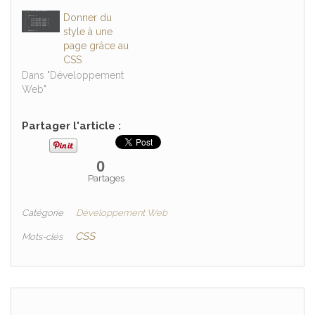
Donner du
style à une
page grâce au
CSS
Dans "Développement
Web"
Partager l'article :
0
Partages
Catégorie
Développement Web
CSS
Mots-clés