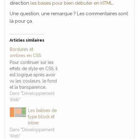
direction
les bases pour bien débuter en HTML
.
Une question, une remarque ? Les commentaires sont
là pour ça.
Articles similaires
Bordures et
ombres en CSS
Pour continuer sur les
effets de style en CSS, il
est logique après avoir
vu les couleurs, le fond
et la transparence,
d'étudier les propriétés
Dans "Développement
de bordures et
Web"
d'ombres. Ce sont des
Les balises de
propriétés qui peuvent
type block et
aussi bien s'appliquer
inline
sur le texte que sur des
Dans "Développement
blocs constituants notre
Web"
page Web. Si…