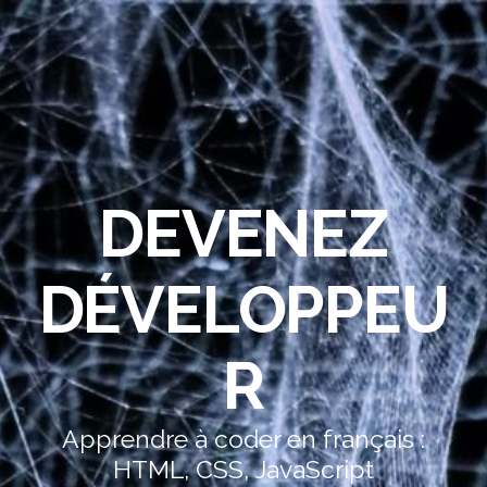
DEVENEZ
DÉVELOPPEU
R
Apprendre à coder en français :
HTML, CSS, JavaScript