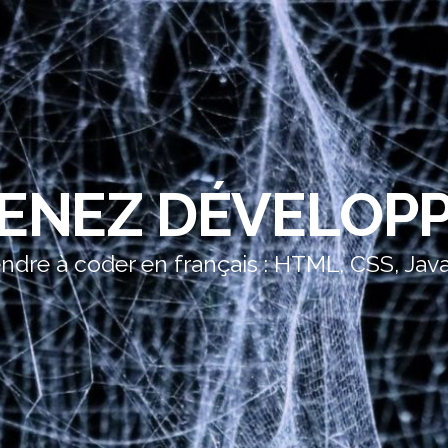
ENEZ DÉVELOP
dre à coder en français : HTML, CSS, Jav