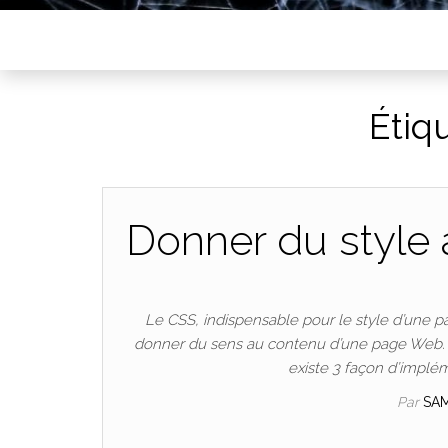
Étiq
Donner du style
Le CSS, indispensable pour le style d’une
donner du sens au contenu d’une page Web. Afi
existe 3 façon d’impl
Par
SA