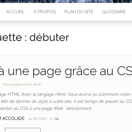
ACCUEIL
À PROPOS
PLAN DU SITE
GLOSSAIRE
uette :
débuter
 à une page grâce au C
Développement Web
 page HTML Avec le langage Html, nous avons vu comment créer 
n de donner du style à votre site, il est temps de passer au CSS
émenter du CSS à une page Web : directement…
M ACCOLADE
11/11/2017
0