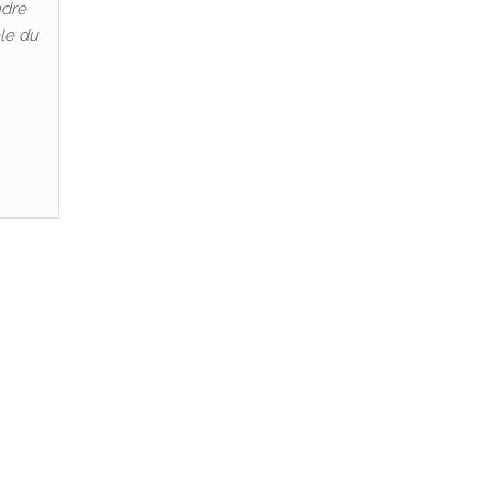
ndre
ôle du