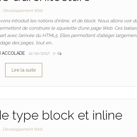
Développement Web
ns introduit les notions d’inline, et de block. Nous allons voir d
i permettent de construire le squelette d’une page Web. Ces balise
part avec l’arrivée du HTML5. Elles permettent d’alléger largement
dage des pages, tout en…
M ACCOLADE
12/10/2017
0
Lire la suite
e type block et inline
Développement Web