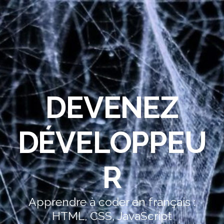
DEVENEZ
DÉVELOPPEU
R
Apprendre à coder en français :
HTML, CSS, JavaScript