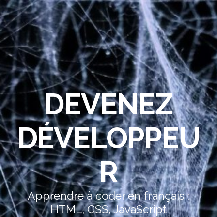
DEVENEZ
DÉVELOPPEU
R
Apprendre à coder en français :
HTML, CSS, JavaScript